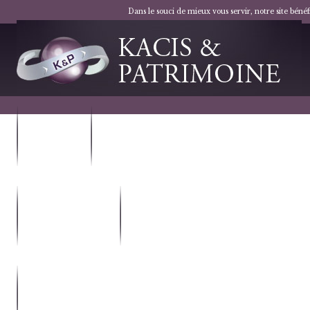
Dans le souci de mieux vous servir, notre site bén
VOTRE
NOS
PROJET
SOLUTIONS
LES DISPOSITIFS
NOTRE
FISCAUX
SOCIÉTÉ
NOUS