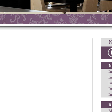
N
I
In
I
I
I
In
R
B