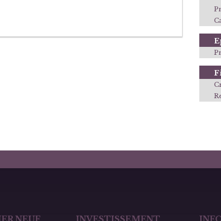
P
Ca
E
P
F
C
R
ER NEUF
INVESTISSEMENT
INF