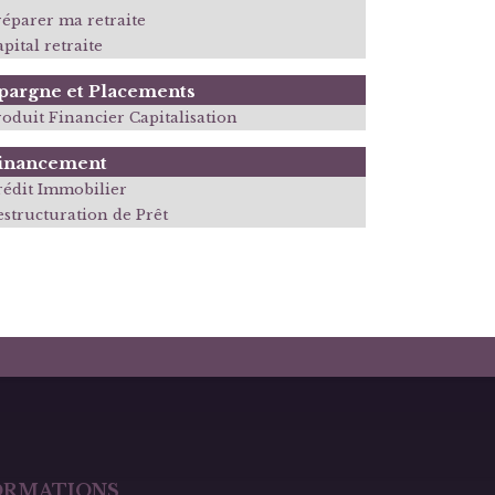
réparer ma retraite
pital retraite
pargne et Placements
roduit Financier Capitalisation
inancement
rédit Immobilier
estructuration de Prêt
ORMATIONS