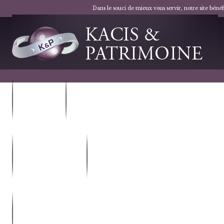
Dans le souci de mieux vous servir, notre site bén
VOTRE
NOS
PROJET
SOLUTIONS
LES DISPOSITIFS
NOTRE
FISCAUX
SOCIÉTÉ
NOUS