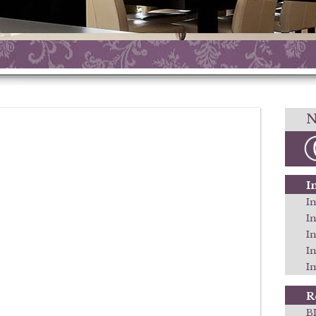
N
I
In
I
I
I
In
R
B