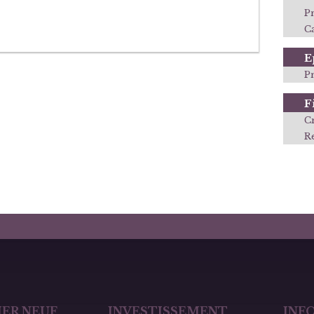
P
Ca
E
P
F
C
R
ER NEUF
INVESTISSEMENT
INF