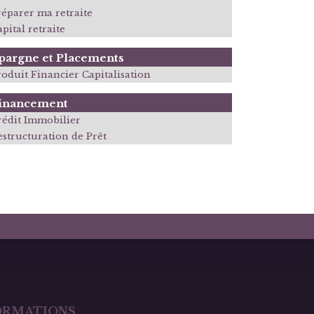
réparer ma retraite
pital retraite
pargne et Placements
roduit Financier Capitalisation
inancement
rédit Immobilier
estructuration de Prêt
ORMATIONS