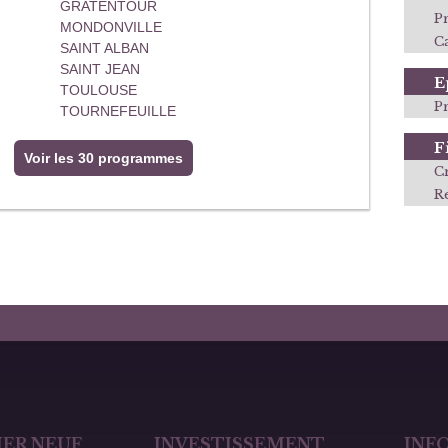
GRATENTOUR
P
MONDONVILLE
Ca
SAINT ALBAN
SAINT JEAN
E
TOULOUSE
P
TOURNEFEUILLE
F
Voir les 30 programmes
C
R
ER NEUF
INVESTISSEMENT
INF