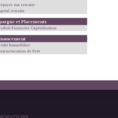
réparer ma retraite
pital retraite
pargne et Placements
roduit Financier Capitalisation
inancement
rédit Immobilier
estructuration de Prêt
ORMATIONS