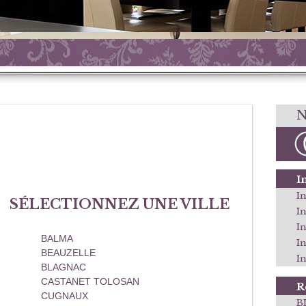
N
I
In
SÉLECTIONNEZ UNE VILLE
I
I
BALMA
I
BEAUZELLE
In
BLAGNAC
CASTANET TOLOSAN
R
CUGNAUX
B