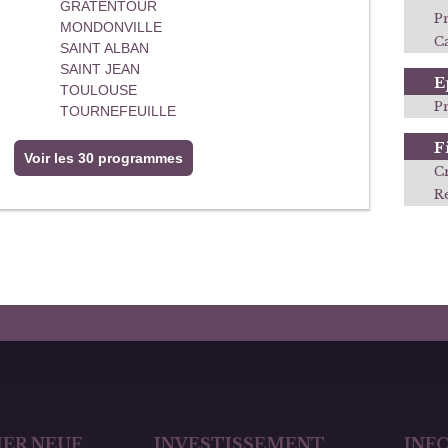
GRATENTOUR
P
MONDONVILLE
Ca
SAINT ALBAN
SAINT JEAN
E
TOULOUSE
P
TOURNEFEUILLE
F
Voir les 30 programmes
C
R
ER NEUF
INVESTISSEMENT
INF