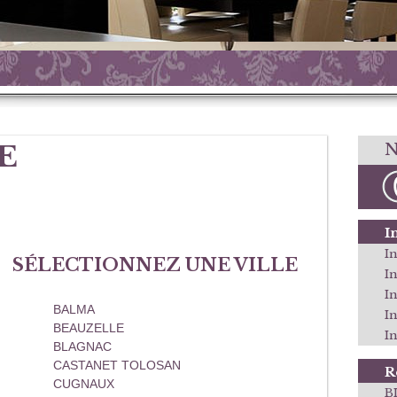
E
N
I
In
SÉLECTIONNEZ UNE VILLE
I
I
BALMA
I
BEAUZELLE
In
BLAGNAC
CASTANET TOLOSAN
R
CUGNAUX
B