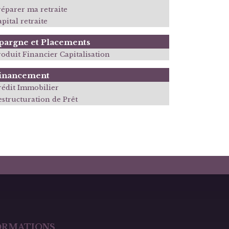
réparer ma retraite
pital retraite
pargne et Placements
roduit Financier Capitalisation
inancement
rédit Immobilier
estructuration de Prêt
ORMATIONS