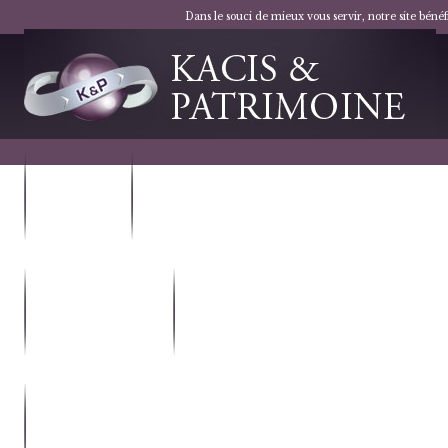
Dans le souci de mieux vous servir, notre site bén
VOTRE
NOS
PROJET
SOLUTIONS
LES DISPOSITIFS
NOTRE
FISCAUX
SOCIÉTÉ
NOUS