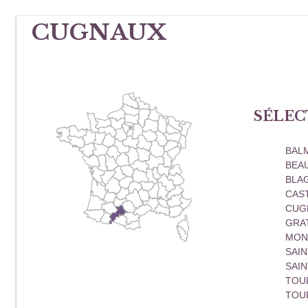
CUGNAUX
SÉLEC
BAL
BEA
BLA
CAS
CUG
GRA
MON
SAIN
SAIN
TOU
TOU