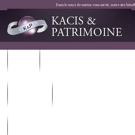
Dans le souci de mieux vous servir, notre site bén
VOTRE
NOS
PROJET
SOLUTIONS
LES DISPOSITIFS
NOTRE
FISCAUX
SOCIÉTÉ
NOUS