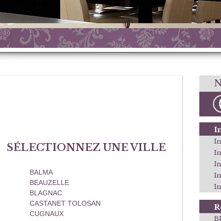
N
I
In
SÉLECTIONNEZ UNE VILLE
I
I
BALMA
I
BEAUZELLE
In
BLAGNAC
CASTANET TOLOSAN
R
CUGNAUX
B