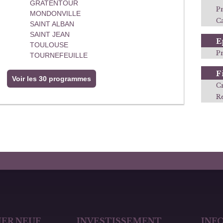
GRATENTOUR
P
MONDONVILLE
Ca
SAINT ALBAN
SAINT JEAN
E
TOULOUSE
P
TOURNEFEUILLE
F
Voir les 30 programmes
C
R
ER NEUF
INVESTISSEMENT
INF