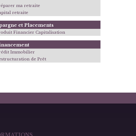
réparer ma retraite
pital retraite
pargne et Placements
roduit Financier Capitalisation
inancement
rédit Immobilier
estructuration de Prêt
ORMATIONS